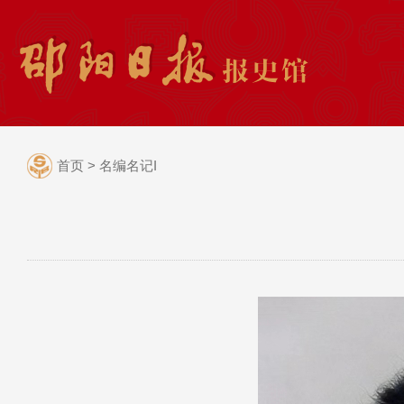
首页
>
名编名记I