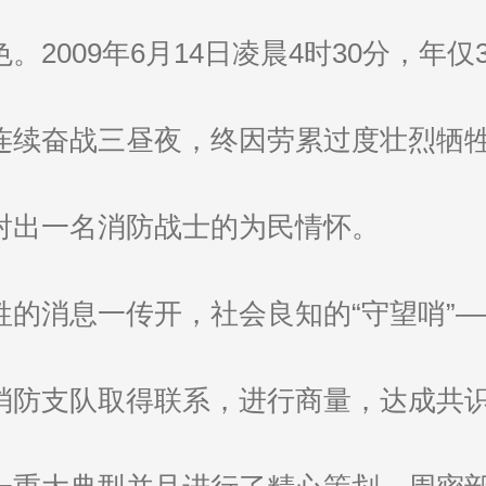
2009年6月14日凌晨4时30分，年
连续奋战三昼夜，终因劳累过度壮烈牺牲
射出一名消防战士的为民情怀。
牲的消息一传开，社会良知的“守望哨”
消防支队取得联系，进行商量，达成共