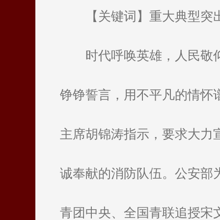
【关键词】重大典型突
时代呼唤英雄，人民敬
铮铮誓言，用不平凡的情怀
主席胡锦涛指示，要求大力
诚奉献的消防队伍。公安部
青团中央、全国青联追授宋文