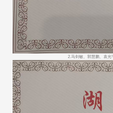
2.马剑敏、郭慧鹏、袁光宇同志创作的《“随