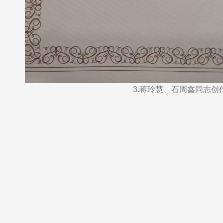
3.蒋玲慧、石周鑫同志创作的《“无声