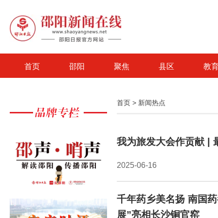
首页
邵阳
聚焦
县区
教
首页
>
新闻热点
我为旅发大会作贡献 | 
2025-06-16
千年药乡美名扬 南国
展”亮相长沙铜官窑