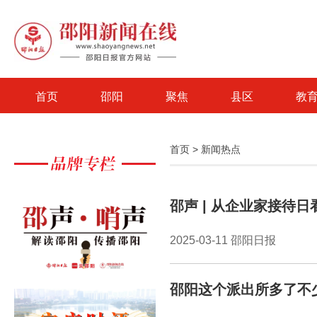
首页
邵阳
聚焦
县区
教
首页
>
新闻热点
邵声 | 从企业家接待
2025-03-11 邵阳日报
邵阳这个派出所多了不